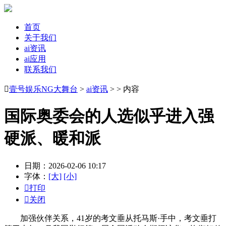
首页
关于我们
ai资讯
ai应用
联系我们

壹号娱乐NG大舞台
>
ai资讯
> > 内容
国际奥委会的人选似乎进入强
硬派、暖和派
日期：2026-02-06 10:17
字体：
[大]
[小]

打印

关闭
加强伙伴关系，41岁的考文垂从托马斯·手中，考文垂打