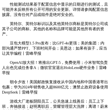
性能测试结果基于配置信息中显示的日期进行的测试，且
可能并未反映所有公开可用的安全更新。详情请参阅配置信息
披露。没有任何产品或组件是绝对安全的。
英特尔、英特尔标识以及其他英特尔商标是英特尔公司或
其子公司的商标。其他的名称和品牌可能是其他所有者的资
产。
豆包大模型1.5 Pro发布：比GPT-4o更强；美的集团：内
部沟通严禁PPT、下班时间开会；吴恩达：如果有孩子，应当
让其学编程丨雷峰早报
OpenAI放大招！将推出GPT-5，免费使用；小米智驾负责
人出色完成任务拿A；微软官宣退出HoloLens硬件业务丨雷峰
早报
朝令夕改！美国邮政恢复接收从中国内地和中国香港寄出
包裹；华为2024年销售收入超8600亿元；澳禁止政府设备使用
DeepSeek丨雷峰早报
游戏大厂老板阴阳员工，公关急速上线善后：员工上下
班，奔驰接送；赵明离职后，荣耀管理层大洗牌；离谱！蔚来