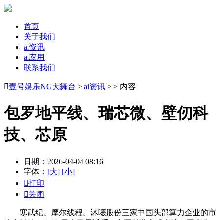
首页
关于我们
ai资讯
ai应用
联系我们

壹号娱乐NG大舞台
>
ai资讯
> > 内容
包罗地平线、瑞芯微、壁仞科
技、芯原
日期：2026-04-04 08:16
字体：
[大]
[小]

打印

关闭
寒武纪、摩尔线程、沐曦股份三家中国头部算力企业的市