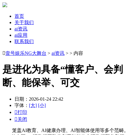
首页
关于我们
ai资讯
ai应用
联系我们

壹号娱乐NG大舞台
>
ai资讯
> > 内容
是进化为具备“懂客户、会判
断、能保举、可交
日期：2026-01-24 22:42
字体：
[大]
[小]

打印

关闭
笼盖AI教育、AI健康办理、AI智能体使用等多个范畴。