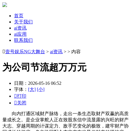
首页
关于我们
ai资讯
ai应用
联系我们

壹号娱乐NG大舞台
>
ai资讯
> > 内容
为公司节流超万万元
日期：2026-05-16 06:52
字体：
[大]
[小]

打印

关闭
向内打通区域财产脉络，走出一条生态取财产双赢的高质
量成长之。是企业掌舵人正在致股东信中流显露的兴旺的财产
大志、穿越周期的计谋定力、敌手艺变化的极致，建牢财产协