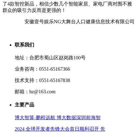
了4款智控新品，相信少数几个智能家居、家电厂商对围不雅
群众的吸引力反而是更强的！
安徽壹号娱乐NG大舞台人口健康信息技术有限公司
联系我们
地址：合肥市蜀山区赵岗路100号
业务咨询：0551-65167366
技术支持：0551-65167838
邮箱：hz@163.com
主要产品
博大智算·鹏程远航 博大数据深圳前海智
2024 全球开发者先锋大会首日顺利召开 先